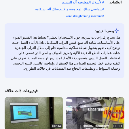
العلامات:
#
الأسلاك المعاوضة آلة النسيج
#
سداسي سلك المعاوضة ماكينة,سلك آلة استقامة
wire straightening machine
#
وصف الفيديو:
هل تحتاج إلى إجابات سريعة حول الاستخدام العملي؟ يسلط هذا الفيديو الضوء
على الأساسيات. شاهد آلة صنع قفص التراب المتكامل Jinlida أثناء العمل حيث
نوضح كيف تقوم بتحويل شبكة سلكية سداسية خام إلى سلال التراب الجاهزة.
شاهد عمليات القطع الدقيقة الآلية وتعزيز الحواف والطي التي تقضي على
اختناقات العمل اليدوي وتضمن دقة الأبعاد لمشاريع الهندسة المدنية. تعرف على
كيفية توفير خط التجميع الصناعي هذا لاستقرار وإنتاجية عاليتين للبنية التحتية،
وحماية السواحل، وتطبيقات الدفاع ضد الفيضانات في حالات الطوارئ.
فيديوهات ذات علاقة
00:34
00:21