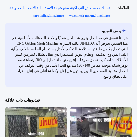
العلامات:
#
سلك مجعد مش آلة,ماكينة صنع شبكة الأسلاك,آلة الأسلاك المعاوضة
wire netting machine
#
wire mesh making machine
#
وصف الفيديو:
هيا بنا نتعمق في هذا الحل ونرى هذا الحل عمليًا ونلاحظ اللحظات الأساسية. في
هذا الفيديو، نعرض آلة JINLIDA عالية السرعة CNC Gabion Mesh Machine
التي تعمل بكامل طاقتها. ستلاحظ التحكم الأمثل باستخدام الحاسب الآلي، وآلية
اللف المزدوج الدقيقة، ونظام التوتر المستقر الذي يقلل بشكل كبير من كسر
الأسلاك. شاهد كيف تحقق سرعات إنتاج متواصلة تصل إلى 300 م/ساعة، مما
يوفر شبكة موحدة مقاس 100×120 مم مع الحد الأدنى من وقت التوقف عن
العمل. مثالية للمصنعين الذين يبحثون عن إنتاج وكفاءة أعلى في إنتاج التراب
على نطاق واسع.
فيديوهات ذات علاقة